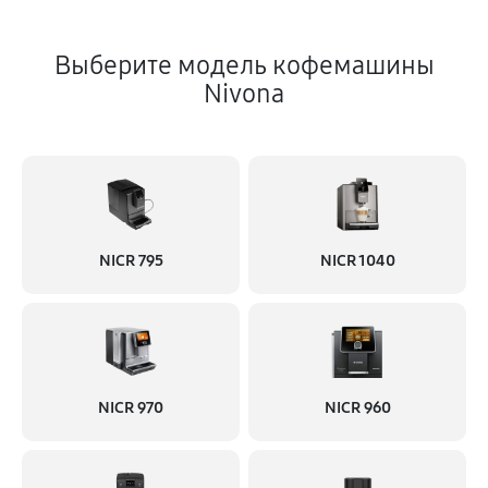
Выберите модель кофемашины
Nivona
NICR 795
NICR 1040
NICR 970
NICR 960