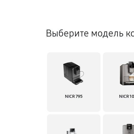
Выберите модель к
NICR 795
NICR 1