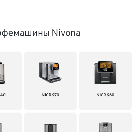
офемашины Nivona
040
NICR 970
NICR 960