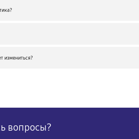
тика?
т измениться?
сь вопросы?