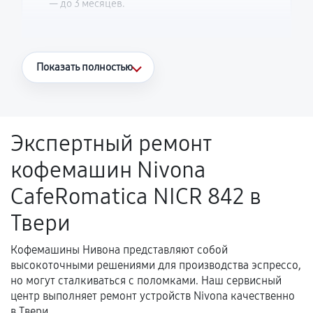
— до 3 месяцев.
Что считается гарантийным случаем
Показать полностью
Повторное возникновение неисправности,
напрямую связанной с выполненным
ремонтом.
Экспертный ремонт
Поломка установленной детали при
кофемашин Nivona
нормальной эксплуатации в течение
гарантийного срока.
CafeRomatica NICR 842 в
Несоответствие комплектующей заявленным
Твери
техническим характеристикам.
Кофемашины Нивона представляют собой
высокоточными решениями для производства эспрессо,
Документы для подтверждения
но могут сталкиваться с поломками. Наш сервисный
гарантии
центр выполняет ремонт устройств Nivona качественно
в Твери.