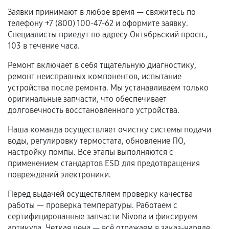
Нарушение правил эксплуатации,
Заявки принимают в любое время — свяжитесь по
механические повреждения, попадание влаги,
телефону +7 (800) 100-47-62 и оформите заявку.
перегрев, коррозия.
Специалисты приедут по адресу Октябрьский просп.,
Самостоятельный ремонт или вмешательство
103 в течение часа.
третьих лиц.
Ремонт включает в себя тщательную диагностику,
Естественный износ деталей, если иное не
ремонт неисправных компонентов, испытание
предусмотрено отдельно.
устройства после ремонта. Мы устанавливаем только
оригинальные запчасти, что обеспечивает
Обращение после окончания гарантийного
долговечность восстановленного устройства.
срока.
Наша команда осуществляет очистку системы подачи
Программные сбои, если это не указано в
воды, регулировку термостата, обновление ПО,
отдельных условиях.
настройку помпы. Все этапы выполняются с
применением стандартов ESD для предотвращения
повреждений электроники.
Если комплектующие куплены
Перед выдачей осуществляем проверку качества
самостоятельно
работы — проверка температуры. Работаем с
сертифицированные запчасти Nivona и фиксируем
Гарантия на выполненные работы может
артикула. Четкая цена — всё отражаем в заказ-наряде.