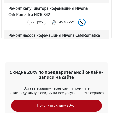
Ремонт капучинатора кофемашины Nivona
CafeRomatica NICR 842
720 руб
45 минут
Ремонт насоса кофемашины Nivona CafeRomatica
NICR 842
770 руб
40 минут
Замена жерновов кофемашины Nivona
CafeRomatica NICR 842
Скидка 20% по предварительной онлайн-
620 руб
45 минут
записи на сайте
Оставьте заявку через сайт и получите
Чистка от кофейных масел
индивидуальную скидку на все услуги нашего сервиса
630 руб
30 минут
Получить скидку 20%
Замена модуля управления