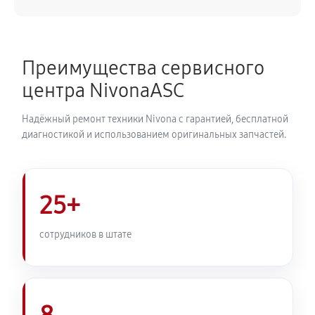
540 руб
50 минут
Замена ТЭНа кофемашины Nivona CafeRomatica
Преимущества сервисного
NICR 842
центра NivonaASC
720 руб
40 минут
Надёжный ремонт техники Nivona с гарантией, бесплатной
Ремонт гидросистемы кофемашины Nivona
диагностикой и использованием оригинальных запчастей.
CafeRomatica NICR 842
810 руб
55 минут
25+
Ремонт кофемолки кофемашины Nivona
CafeRomatica NICR 842
сотрудников в штате
740 руб
50 минут
Комплексная профилактика
800 руб
60 минут