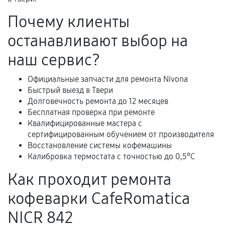
Гарантийный талон.
Почему клиенты
Акт выполненных работ с датой, перечнем
останавливают выбор на
услуг и сроком гарантии.
Документы на установленные комплектующие
наш сервис?
и кассовый чек.
Официальные запчасти для ремонта Nivona
Быстрый выезд в Твери
Долговечность ремонта до 12 месяцев
Расширенная гарантия
Бесплатная проверка при ремонте
Квалифицированные мастера с
В некоторых случаях возможно оформление
сертифицированным обучением от производителя
расширенной гарантии. Стоимость, сроки и
Восстановление системы кофемашины
условия продления согласовываются отдельно и
Калибровка термостата с точностью до 0,5°C
фиксируются в документах.
Как проходит ремонта
кофеварки CafeRomatica
Когда гарантия не действует
NICR 842