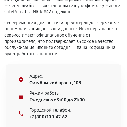
сохраняться полностью или частично, если
Не затягивайте — восстановим вашу кофемолку Нивона
соблюдены следующие условия:
CafeRomatica NICR 842 надежно!
Предоставленные детали подходят по
Своевременная диагностика предотвращает серьезные
техническим параметрам и не имеют внешних
поломки и защищает ваши данные. Инженеры нашего
дефектов.
сервиса имеют официальное обучение от
Установка была выполнена нашим сервисным
производителя, что подтверждает высокое качество
центром.
обслуживания. Звоните сегодня — ваша кофемашина
При этом гарантия на сами комплектующие
будет работать как новое!
остается на стороне производителя или
продавца. За качество сторонних деталей
сервисный центр ответственности не несет.
Адрес:
Октябрьский просп., 103
Режим работы:
Ежедневно с 9:00 до 21:00
Городской телефон:
+7 (800) 100-47-62