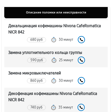
Описание поломки или неисправности
Декальцинация кофемашины Nivona CafeRomatica
NICR 842
680 руб
30 минут
Замена уплотнительного кольца группы
590 руб
25 минут
Замена микровыключателей
860 руб
30 минут
Декофенация кофемашины Nivona CafeRomatica
NICR 842
740 руб
35 минут