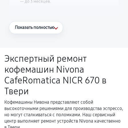
— до 3 месяцев.
Что считается гарантийным случаем
Показать полностью
Повторное возникновение неисправности,
напрямую связанной с выполненным
ремонтом.
Экспертный ремонт
Поломка установленной детали при
кофемашин Nivona
нормальной эксплуатации в течение
гарантийного срока.
CafeRomatica NICR 670 в
Несоответствие комплектующей заявленным
Твери
техническим характеристикам.
Кофемашины Нивона представляют собой
высокоточными решениями для производства эспрессо,
Документы для подтверждения
но могут сталкиваться с поломками. Наш сервисный
гарантии
центр выполняет ремонт устройств Nivona качественно
в Твери.