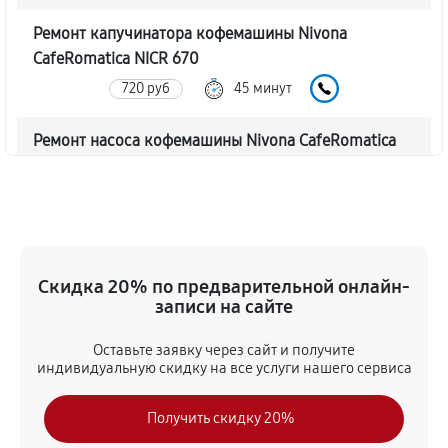
Ремонт капучинатора кофемашины Nivona
CafeRomatica NICR 670
720 руб
45 минут
Ремонт насоса кофемашины Nivona CafeRomatica
NICR 670
770 руб
40 минут
Замена жерновов кофемашины Nivona
CafeRomatica NICR 670
Скидка 20% по предварительной онлайн-
620 руб
45 минут
записи на сайте
Оставьте заявку через сайт и получите
Чистка от кофейных масел
индивидуальную скидку на все услуги нашего сервиса
630 руб
30 минут
Получить скидку 20%
Замена модуля управления