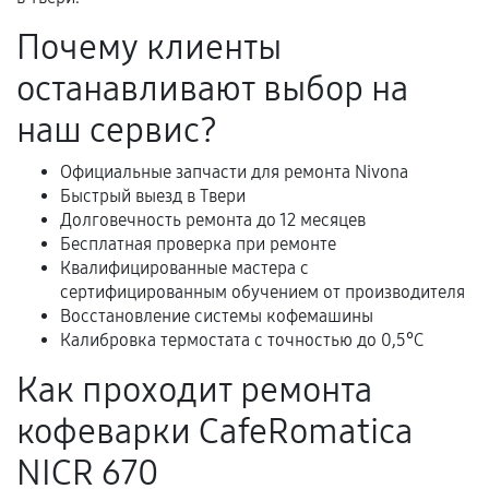
Гарантийный талон.
Почему клиенты
Акт выполненных работ с датой, перечнем
останавливают выбор на
услуг и сроком гарантии.
Документы на установленные комплектующие
наш сервис?
и кассовый чек.
Официальные запчасти для ремонта Nivona
Быстрый выезд в Твери
Долговечность ремонта до 12 месяцев
Расширенная гарантия
Бесплатная проверка при ремонте
Квалифицированные мастера с
В некоторых случаях возможно оформление
сертифицированным обучением от производителя
расширенной гарантии. Стоимость, сроки и
Восстановление системы кофемашины
условия продления согласовываются отдельно и
Калибровка термостата с точностью до 0,5°C
фиксируются в документах.
Как проходит ремонта
кофеварки CafeRomatica
Когда гарантия не действует
NICR 670