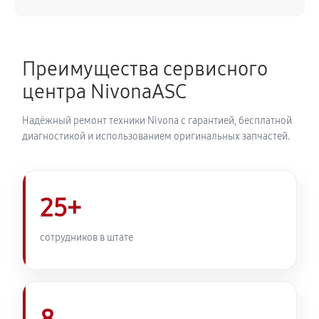
540 руб
50 минут
Замена ТЭНа кофемашины Nivona CafeRomatica
Преимущества сервисного
NICR 670
центра NivonaASC
720 руб
40 минут
Надёжный ремонт техники Nivona с гарантией, бесплатной
Ремонт гидросистемы кофемашины Nivona
диагностикой и использованием оригинальных запчастей.
CafeRomatica NICR 670
810 руб
55 минут
25+
Ремонт кофемолки кофемашины Nivona
CafeRomatica NICR 670
сотрудников в штате
740 руб
50 минут
Комплексная профилактика
800 руб
60 минут