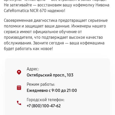
сохраняться полностью или частично, если
Не затягивайте — восстановим вашу кофемолку Нивона
соблюдены следующие условия:
CafeRomatica NICR 670 надежно!
Предоставленные детали подходят по
Своевременная диагностика предотвращает серьезные
техническим параметрам и не имеют внешних
поломки и защищает ваши данные. Инженеры нашего
дефектов.
сервиса имеют официальное обучение от
Установка была выполнена нашим сервисным
производителя, что подтверждает высокое качество
центром.
обслуживания. Звоните сегодня — ваша кофемашина
При этом гарантия на сами комплектующие
будет работать как новое!
остается на стороне производителя или
продавца. За качество сторонних деталей
сервисный центр ответственности не несет.
Адрес:
Октябрьский просп., 103
Режим работы:
Ежедневно с 9:00 до 21:00
Городской телефон:
+7 (800) 100-47-62