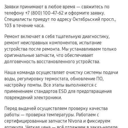
Нарушение правил эксплуатации,
Заявки принимают в любое время — свяжитесь по
механические повреждения, попадание влаги,
телефону +7 (800) 100-47-62 и оформите заявку.
перегрев, коррозия.
Специалисты приедут по адресу Октябрьский просп.,
Самостоятельный ремонт или вмешательство
103 в течение часа.
третьих лиц.
Ремонт включает в себя тщательную диагностику,
Естественный износ деталей, если иное не
ремонт неисправных компонентов, испытание
предусмотрено отдельно.
устройства после ремонта. Мы устанавливаем только
оригинальные запчасти, что обеспечивает
Обращение после окончания гарантийного
долговечность восстановленного устройства.
срока.
Наша команда осуществляет очистку системы подачи
Программные сбои, если это не указано в
воды, регулировку термостата, обновление ПО,
отдельных условиях.
настройку помпы. Все этапы выполняются с
применением стандартов ESD для предотвращения
повреждений электроники.
Если комплектующие куплены
Перед выдачей осуществляем проверку качества
самостоятельно
работы — проверка температуры. Работаем с
сертифицированные запчасти Nivona и фиксируем
Гарантия на выполненные работы может
артикула. Четкая цена — всё отражаем в заказ-наряде.