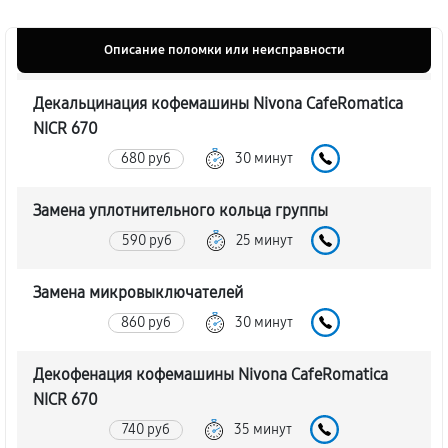
Описание поломки или неисправности
Декальцинация кофемашины Nivona CafeRomatica
NICR 670
680 руб
30 минут
Замена уплотнительного кольца группы
590 руб
25 минут
Замена микровыключателей
860 руб
30 минут
Декофенация кофемашины Nivona CafeRomatica
NICR 670
740 руб
35 минут