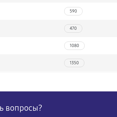
590
470
1080
1350
990
700
ы
сь вопросы?
670