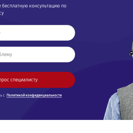
те бесплатную консультацию по
су
900
ы
1080
720
900
240
сь с
Политикой конфиденциальности
250
елей