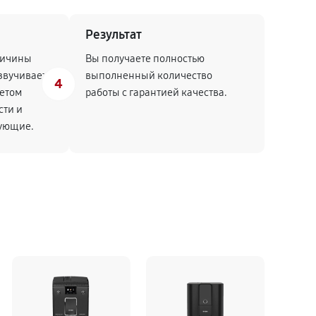
Результат
ричины
Вы получаете полностью
звучивает
выполненный количество
4
четом
работы с гарантией качества.
сти и
тующие.