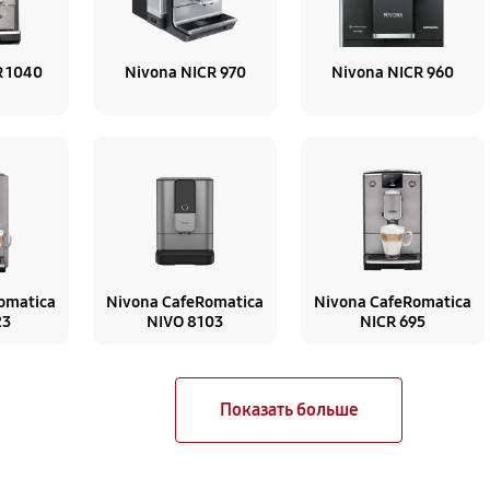
R 1040
Nivona NICR 970
Nivona NICR 960
omatica
Nivona CafeRomatica
Nivona CafeRomatica
23
NIVO 8103
NICR 695