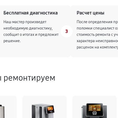
Бесплатная диагностика
Расчет цены
Наш мастер произведет
После определения п
необходимую диагностику,
поломки специалист о
3
сообщит о итогах и предложит
стоимость ремонта с у
решение.
характера неисправно
расценок на комплек
ы ремонтируем