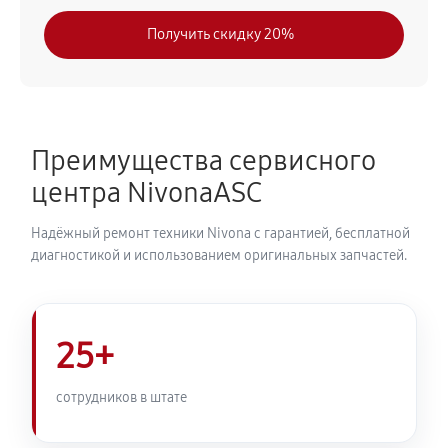
630 руб
30 минут
Получить скидку 20%
Замена модуля управления
540 руб
50 минут
Замена ТЭНа кофемашины Nivona CafeRomatica
Преимущества сервисного
NICR 965
центра NivonaASC
720 руб
40 минут
Надёжный ремонт техники Nivona с гарантией, бесплатной
Ремонт гидросистемы кофемашины Nivona
диагностикой и использованием оригинальных запчастей.
CafeRomatica NICR 965
810 руб
55 минут
25+
Ремонт кофемолки кофемашины Nivona
CafeRomatica NICR 965
сотрудников в штате
740 руб
50 минут