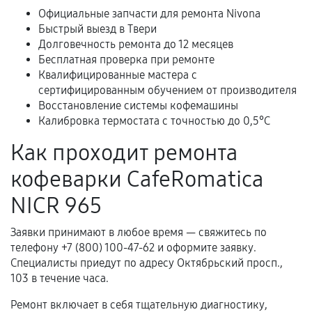
Официальные запчасти для ремонта Nivona
Быстрый выезд в Твери
Долговечность ремонта до 12 месяцев
Расширенная гарантия
Бесплатная проверка при ремонте
Квалифицированные мастера с
В некоторых случаях возможно оформление
сертифицированным обучением от производителя
расширенной гарантии. Стоимость, сроки и
Восстановление системы кофемашины
условия продления согласовываются отдельно и
Калибровка термостата с точностью до 0,5°C
фиксируются в документах.
Как проходит ремонта
кофеварки CafeRomatica
Когда гарантия не действует
NICR 965
Нарушение правил эксплуатации,
Заявки принимают в любое время — свяжитесь по
механические повреждения, попадание влаги,
телефону +7 (800) 100-47-62 и оформите заявку.
перегрев, коррозия.
Специалисты приедут по адресу Октябрьский просп.,
Самостоятельный ремонт или вмешательство
103 в течение часа.
третьих лиц.
Ремонт включает в себя тщательную диагностику,