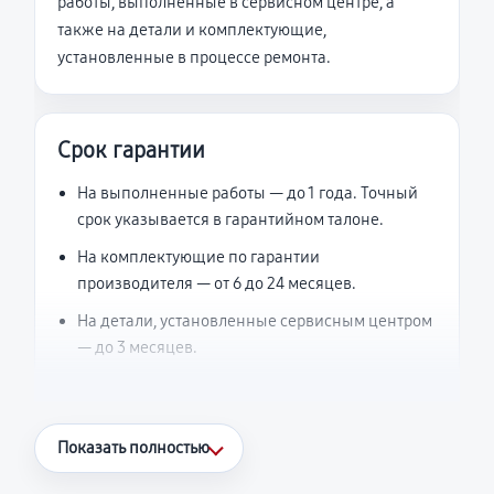
работы, выполненные в сервисном центре, а
также на детали и комплектующие,
установленные в процессе ремонта.
Срок гарантии
На выполненные работы — до 1 года. Точный
срок указывается в гарантийном талоне.
На комплектующие по гарантии
производителя — от 6 до 24 месяцев.
На детали, установленные сервисным центром
— до 3 месяцев.
Что считается гарантийным случаем
Показать полностью
Повторное возникновение неисправности,