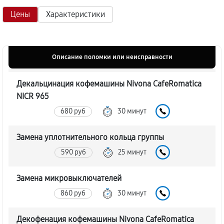
Цены
Характеристики
Описание поломки или неисправности
Декальцинация кофемашины Nivona CafeRomatica
NICR 965
680 руб
30 минут
Замена уплотнительного кольца группы
590 руб
25 минут
Замена микровыключателей
860 руб
30 минут
Декофенация кофемашины Nivona CafeRomatica