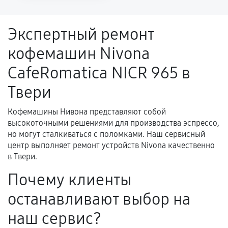
напрямую связанной с выполненным
ремонтом.
Экспертный ремонт
Поломка установленной детали при
кофемашин Nivona
нормальной эксплуатации в течение
гарантийного срока.
CafeRomatica NICR 965 в
Несоответствие комплектующей заявленным
Твери
техническим характеристикам.
Кофемашины Нивона представляют собой
высокоточными решениями для производства эспрессо,
Документы для подтверждения
но могут сталкиваться с поломками. Наш сервисный
гарантии
центр выполняет ремонт устройств Nivona качественно
в Твери.
Гарантийный талон.
Почему клиенты
Акт выполненных работ с датой, перечнем
останавливают выбор на
услуг и сроком гарантии.
Документы на установленные комплектующие
наш сервис?
и кассовый чек.