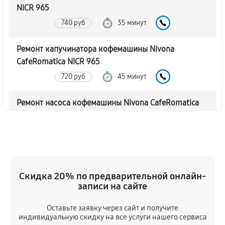
NICR 965
740 руб
35 минут
Ремонт капучинатора кофемашины Nivona
CafeRomatica NICR 965
720 руб
45 минут
Ремонт насоса кофемашины Nivona CafeRomatica
NICR 965
770 руб
40 минут
Замена жерновов кофемашины Nivona
CafeRomatica NICR 965
Скидка 20% по предварительной онлайн-
620 руб
45 минут
записи на сайте
Оставьте заявку через сайт и получите
Чистка от кофейных масел
индивидуальную скидку на все услуги нашего сервиса