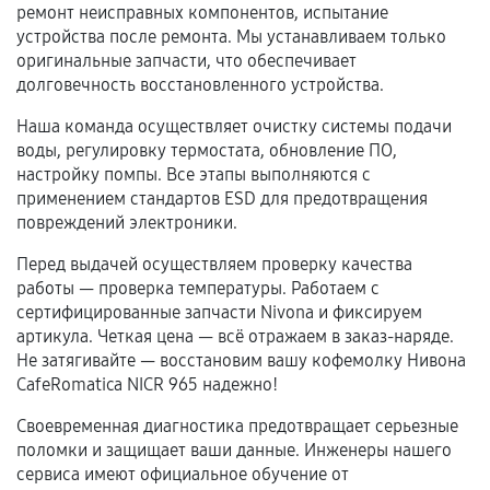
Естественный износ деталей, если иное не
ремонт неисправных компонентов, испытание
предусмотрено отдельно.
устройства после ремонта. Мы устанавливаем только
оригинальные запчасти, что обеспечивает
Обращение после окончания гарантийного
долговечность восстановленного устройства.
срока.
Наша команда осуществляет очистку системы подачи
Программные сбои, если это не указано в
воды, регулировку термостата, обновление ПО,
отдельных условиях.
настройку помпы. Все этапы выполняются с
применением стандартов ESD для предотвращения
повреждений электроники.
Если комплектующие куплены
Перед выдачей осуществляем проверку качества
самостоятельно
работы — проверка температуры. Работаем с
сертифицированные запчасти Nivona и фиксируем
Гарантия на выполненные работы может
артикула. Четкая цена — всё отражаем в заказ-наряде.
сохраняться полностью или частично, если
Не затягивайте — восстановим вашу кофемолку Нивона
соблюдены следующие условия:
CafeRomatica NICR 965 надежно!
Предоставленные детали подходят по
Своевременная диагностика предотвращает серьезные
техническим параметрам и не имеют внешних
поломки и защищает ваши данные. Инженеры нашего
дефектов.
сервиса имеют официальное обучение от