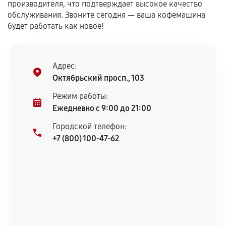
Установка была выполнена нашим сервисным
производителя, что подтверждает высокое качество
центром.
обслуживания. Звоните сегодня — ваша кофемашина
При этом гарантия на сами комплектующие
будет работать как новое!
остается на стороне производителя или
продавца. За качество сторонних деталей
сервисный центр ответственности не несет.
Адрес:
Октябрьский просп., 103
Режим работы:
Ежедневно с 9:00 до 21:00
Городской телефон:
+7 (800) 100-47-62