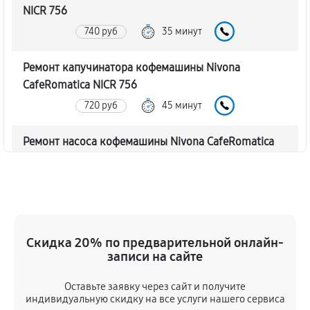
NICR 756
740 руб
35 минут
Ремонт капучинатора кофемашины Nivona
CafeRomatica NICR 756
720 руб
45 минут
Ремонт насоса кофемашины Nivona CafeRomatica
NICR 756
770 руб
40 минут
Замена жерновов кофемашины Nivona
CafeRomatica NICR 756
Скидка 20% по предварительной онлайн-
620 руб
45 минут
записи на сайте
Оставьте заявку через сайт и получите
Чистка от кофейных масел
индивидуальную скидку на все услуги нашего сервиса