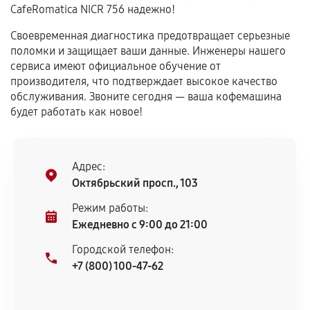
соблюдены следующие условия:
CafeRomatica NICR 756 надежно!
Предоставленные детали подходят по
Своевременная диагностика предотвращает серьезные
техническим параметрам и не имеют внешних
поломки и защищает ваши данные. Инженеры нашего
дефектов.
сервиса имеют официальное обучение от
Установка была выполнена нашим сервисным
производителя, что подтверждает высокое качество
центром.
обслуживания. Звоните сегодня — ваша кофемашина
При этом гарантия на сами комплектующие
будет работать как новое!
остается на стороне производителя или
продавца. За качество сторонних деталей
сервисный центр ответственности не несет.
Адрес:
Октябрьский просп., 103
Режим работы:
Ежедневно с 9:00 до 21:00
Городской телефон:
+7 (800) 100-47-62