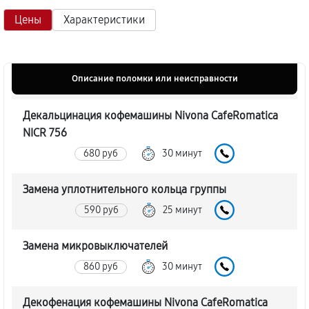
Цены
Характеристики
Описание поломки или неисправности
Декальцинация кофемашины Nivona CafeRomatica
NICR 756
680 руб
30 минут
Замена уплотнительного кольца группы
590 руб
25 минут
Замена микровыключателей
860 руб
30 минут
Декофенация кофемашины Nivona CafeRomatica