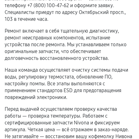
телефону +7 (800) 100-47-62 и оформите заявку.
перегрев, коррозия.
Специалисты приедут по адресу Октябрьский просп.,
Самостоятельный ремонт или вмешательство
103 в течение часа.
третьих лиц.
Ремонт включает в себя тщательную диагностику,
Естественный износ деталей, если иное не
ремонт неисправных компонентов, испытание
предусмотрено отдельно.
устройства после ремонта. Мы устанавливаем только
оригинальные запчасти, что обеспечивает
Обращение после окончания гарантийного
долговечность восстановленного устройства.
срока.
Наша команда осуществляет очистку системы подачи
Программные сбои, если это не указано в
воды, регулировку термостата, обновление ПО,
отдельных условиях.
настройку помпы. Все этапы выполняются с
применением стандартов ESD для предотвращения
повреждений электроники.
Если комплектующие куплены
Перед выдачей осуществляем проверку качества
самостоятельно
работы — проверка температуры. Работаем с
сертифицированные запчасти Nivona и фиксируем
Гарантия на выполненные работы может
артикула. Четкая цена — всё отражаем в заказ-наряде.
сохраняться полностью или частично, если
Не затягивайте — восстановим вашу кофемолку Нивона