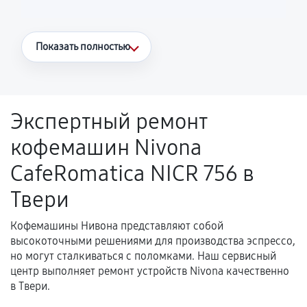
Что считается гарантийным случаем
Показать полностью
Повторное возникновение неисправности,
напрямую связанной с выполненным
ремонтом.
Экспертный ремонт
Поломка установленной детали при
кофемашин Nivona
нормальной эксплуатации в течение
гарантийного срока.
CafeRomatica NICR 756 в
Несоответствие комплектующей заявленным
Твери
техническим характеристикам.
Кофемашины Нивона представляют собой
высокоточными решениями для производства эспрессо,
Документы для подтверждения
но могут сталкиваться с поломками. Наш сервисный
гарантии
центр выполняет ремонт устройств Nivona качественно
в Твери.
Гарантийный талон.