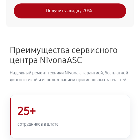
630 руб
30 минут
Получить скидку 20%
Замена модуля управления
540 руб
50 минут
Замена ТЭНа кофемашины Nivona CafeRomatica
Преимущества сервисного
NICR 756
центра NivonaASC
720 руб
40 минут
Надёжный ремонт техники Nivona с гарантией, бесплатной
Ремонт гидросистемы кофемашины Nivona
диагностикой и использованием оригинальных запчастей.
CafeRomatica NICR 756
810 руб
55 минут
25+
Ремонт кофемолки кофемашины Nivona
CafeRomatica NICR 756
сотрудников в штате
740 руб
50 минут