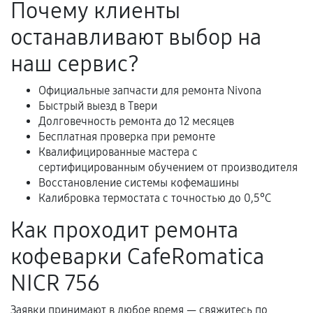
Почему клиенты
Акт выполненных работ с датой, перечнем
останавливают выбор на
услуг и сроком гарантии.
Документы на установленные комплектующие
наш сервис?
и кассовый чек.
Официальные запчасти для ремонта Nivona
Быстрый выезд в Твери
Долговечность ремонта до 12 месяцев
Расширенная гарантия
Бесплатная проверка при ремонте
Квалифицированные мастера с
В некоторых случаях возможно оформление
сертифицированным обучением от производителя
расширенной гарантии. Стоимость, сроки и
Восстановление системы кофемашины
условия продления согласовываются отдельно и
Калибровка термостата с точностью до 0,5°C
фиксируются в документах.
Как проходит ремонта
кофеварки CafeRomatica
Когда гарантия не действует
NICR 756
Нарушение правил эксплуатации,
Заявки принимают в любое время — свяжитесь по
механические повреждения, попадание влаги,