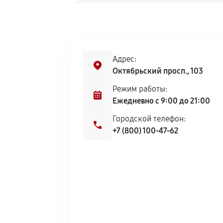
Ремонт бойлера кофемашины
Замена клапана пара кофемашин
Адрес:
Октябрьский просп., 103
Замена бойлера кофемашины
Режим работы:
Ежедневно с 9:00 до 21:00
Замена датчика воды кофемашин
Городской телефон:
+7 (800) 100-47-62
Замена уплотнительных колец
Чистка системы подачи воды
Замена трансформатора