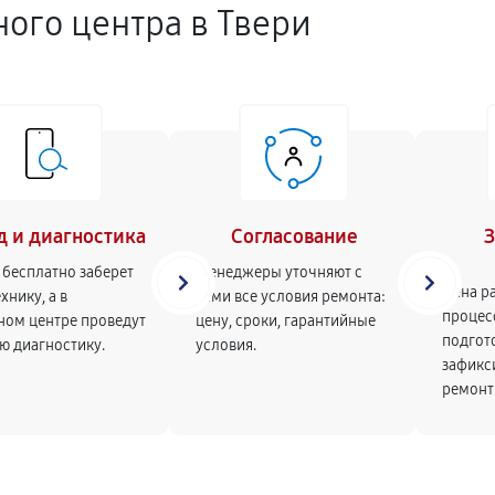
ного центра в Твери
д и диагностика
Согласование
 бесплатно заберет
Менеджеры уточняют с
Цена ра
хнику, а в
вами все условия ремонта:
процесс
ном центре проведут
цену, сроки, гарантийные
подгото
ю диагностику.
условия.
зафикс
ремонт 