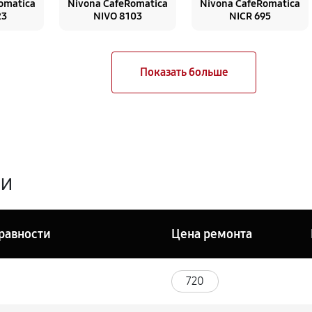
omatica
Nivona CafeRomatica
Nivona CafeRomatica
23
NIVO 8103
NICR 695
ги
равности
Цена ремонта
720