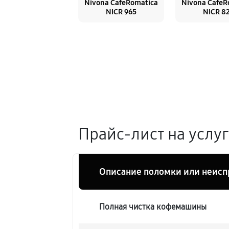
Nivona CafeRomatica
Nivona CafeR
NICR 965
NICR 8
Прайс-лист на услу
Описание поломки или неисп
Полная чистка кофемашины