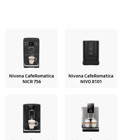
Nivona CafeRomatica
Nivona CafeRomatica
NICR 756
NIVO 8101