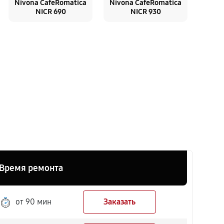
Nivona CafeRomatica
Nivona CafeRomatica
NICR 690
NICR 930
Время ремонта
от 90 мин
Заказать